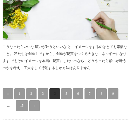
こうなったらいいな 願いが叶うといいな と、イメージをするのはとても素敵な
こと。 私たちは創造主ですから、創造が現実をつくる大きなエネルギーになり
ます でもそのイメージを本当に現実にしたいのなら、どうやったら願いが叶う
のかを考え、工夫をして行動するしか方法はありません…
«
1
2
3
4
5
6
7
8
9
…
15
»