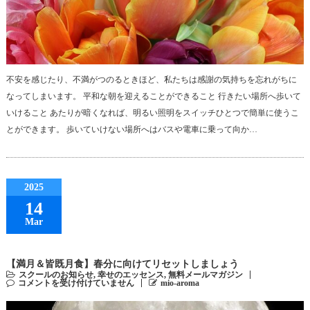
不安を感じたり、不満がつのるときほど、私たちは感謝の気持ちを忘れがちに
なってしまいます。 平和な朝を迎えることができること 行きたい場所へ歩いて
いけること あたりが暗くなれば、明るい照明をスイッチひとつで簡単に使うこ
とができます。 歩いていけない場所へはバスや電車に乗って向か…
2025
14
Mar
【満月＆皆既月食】春分に向けてリセットしましょう
スクールのお知らせ
,
幸せのエッセンス
,
無料メールマガジン
コメントを受け付けていません
mio-aroma