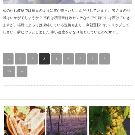
私の住む岐阜では毎日のように雪が降ったり止んだりしています。 皆さまの地
域はいかがでしょうか？ 市内は積雪量は数センチなので午前中には溶けていき
ますが、場所によっては凍結している道路もあり、今朝運転中にスリップして
しまい一瞬ヒヤッとしました 幸い速度をかなり落としていたのですぐ…
«
1
2
3
4
5
6
7
8
…
15
»