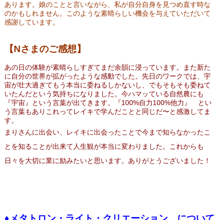
あります。娘のことと言いながら、私が自分自身を見つめ直す時な
のかもしれ
ません。こ
のような素晴らしい機会を与えていただいて
感謝しています。
【Nさまのご感想】
あの日の体験が素晴らしすぎて
まだ余韻に浸っています。
また新た
に自分の世界が拡がったような感動でした。
先日のワークでは、宇
宙が壮大過ぎて
もう本当に委ねるしかないし、
でもそもそも委ねて
いたんだという気持ちになりました。
今ハマッている自然農にも
『宇宙』という言葉が出てきます。『
100%自力100%他力』 とい
う言葉もあり
これってレイキで学んだことと同じだ〜と感激してま
す。
まりさんに出会い、レイキに出会ったことで
今まで知らなかったこ
とを知ることが出来て
人生観が本当に変わりました。これからも
日々を大切に業に励みたいと思います。
ありがとうございました！
♦メタトロン・ライト・クリエーション について