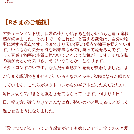
した。
【Rさまのご感想】
アチューンメント後、日常の生活が始まると何かいつもと違う違和
感が続きました。その中で、今これだ！と言える変化は、自分の物
事に対する視点です。今までより広い(高い)
視点で物事を捉えていま
す。いつもなら気分が沈む出来事も
今では笑って流せるんです。
そ
して直感で物事の本質に気づいているような気がします。
それを私
の頭があとから気づき、そういうことか！となります。
メタトロンすごいです。なんだか直感力や感覚が変わりました。ま
だうまく説明できませんが、
いろんなスイッチがONになった感じが
しています。
これらがメタトロンからのギフトだったんだと思い、
毎日大切な気づきと勉強をさせてもらっています。
何より１日１
日、
捉え方が違うだけでこんなに身が軽いのかと思えるほど楽しく
過ご
せるようになりました。
「愛でつながる」っていう感覚がとても嬉しいです。全ての人と愛