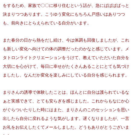
をするため、家族で〇〇に移り住むという話が、急にばばばばっと
決まりつつあります。こうゆう変化にもちろん戸惑いはありつつ
も、
前向きにとらえられている自分がいます。
また春分の日から熱をだし続け、今は体調も回復しましたが、
これ
も新しい変化へ向けての体の調整だったのかなと感じています
。
メ
タトロンライトクリエーションをうけて、
教えていただいた自分を
大切にを心がけて、
毎日に幸せがたくさんあることにとても気づけ
ましたし、
なんだか変化を楽しみにしている自分を感じられます。
まりさんの誘導で体験したことは、
ほんとに自分は護られているな
ぁと実感できて、
とても安らぎを感じました。
これからもなにか心
がぐらついたりした時にはまた、
まりさんのこのセッションを思い
出したら自分に戻れるような気がします。遅くなりましたが、一言
お礼をお伝えしたくてメールしました。どうもありがとうございま