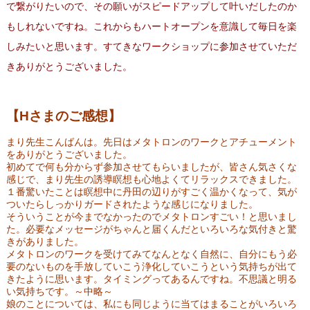
で繋がりたいので、
その願いがスピードアップして叶いだしたのか
もしれないですね。
これからもハートオープンを意識して
毎日を楽
しみたいと思います。
すてきなワークショップに参加させていただ
きありがとうございま
した。
【Hさまのご感想】
まり先生こんばんは。先日はメタトロンのワークとアチューメント
をありがとうございました。
初めてで何も分からず参加させてもらいましたが、皆さん気さくな
感じで、まり先生の誘導瞑想も心地よくてリラックスできま
した。
１番驚いたことは瞑想中に丹田の辺りがすごく温かくなって、気
が
ついたらしっかりガードされたような感じになりました。
そうい
うことが今までなかったのでメタトロンすごい！と思いまし
た。必要なメッセージがちゃんと届くんだといろ
いろな気付きと驚
きがありました。
メタトロンのワークを受けてみてなんとなく自然に、自分にもう
必
要のないものを手放していこう浄化していこうという気持ちが出て
きた
ように思います。タイミングってあるんですね。不思議と明る
い気持ちです。～中略～
娘のことについては、私にも同じように当てはまることがいろいろ