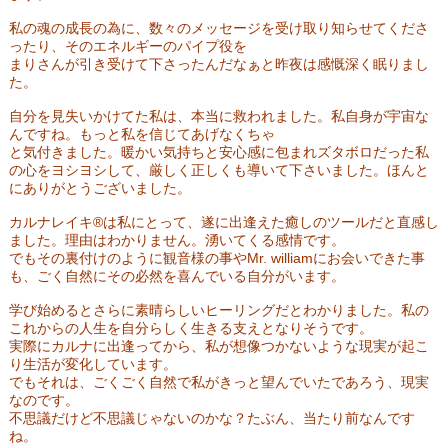
私の魂の成長の為に、数々のメッセージを受け取り知らせてくださ
ったり、そのエネルギーのパイプ役を
まりさんが引き受けて下さったんだなぁと昨夜は感慨深く眠りまし
た。
自分を見失いかけてた私は、本当に救われました。私自身が宇宙な
んですね。もっと私を信じてあげなくちゃ
と気付きました。
暖かい気持ちと安心感に包まれズタボロだった私
の心をヨシヨシして、厳しく正しくも導いて下さいました。ほんと
にありがとうございました。
カルナレイキ®は私にとって、遂に出逢えた癒しのツールだと直感し
ました。理由はわかりません。湧いてくる感情です。
でもその裏付けのように観音様の事やMr. williamにお会いできた事
も、ごく自然にその必然を喜んでいる自分がいます。
学び始めるとさらに素晴らしいヒーリングだとわかりました。私の
これからの人生を自分らしく生きる支えとなりそうです。
実際にカルナに出逢ってから、私が想像つかないような現実が起こ
り生活が変化しています。
でもそれは、ごくごく自然で私がきっと望んでいたであろう、現実
なのです。
不思議だけど不思議じゃないのかな？たぶん、当たり前なんです
ね。