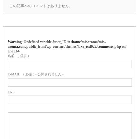
この記事へのコメントはありません。
Warning
: Undefined variable $user_ID in
/home/mioaroma/mio-
aroma.com/public_html/wp-content/themes/luxe_tcd022/comments.php
on
line
164
名前
( 必須 )
E-MAIL
( 必須 ) - 公開されません -
URL