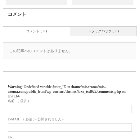
コメント
コメント ( 0 )
トラックバック ( 0 )
この記事へのコメントはありません。
Warning
: Undefined variable $user_ID in
/home/mioaroma/mio-
aroma.com/public_html/wp-content/themes/luxe_tcd022/comments.php
on
line
164
名前
( 必須 )
E-MAIL
( 必須 ) - 公開されません -
URL