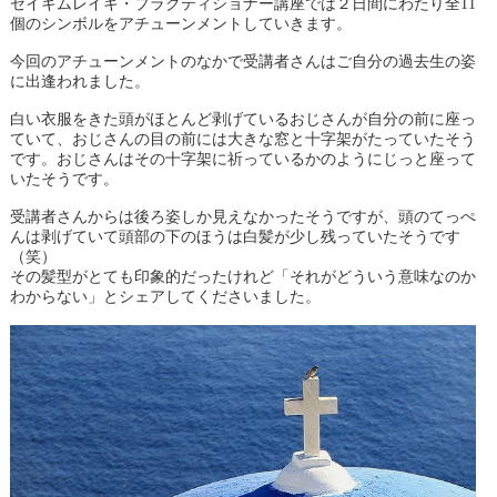
セイキムレイキ・プラクティショナー講座では２日間にわたり全11
個のシンボルをアチューンメントしていきます。
今回のアチューンメントのなかで受講者さんはご自分の過去生の姿
に出逢われました。
白い衣服をきた頭がほとんど剥げているおじさんが自分の前に座っ
ていて、おじさんの目の前には大きな窓と十字架がたっていたそう
です。おじさんはその十字架に祈っているかのようにじっと座って
いたそうです。
受講者さんからは後ろ姿しか見えなかったそうですが、頭のてっぺ
んは剥げていて頭部の下のほうは白髪が少し残っていたそうです
（笑）
その髪型がとても印象的だったけれど「それがどういう意味なのか
わからない」とシェアしてくださいました。