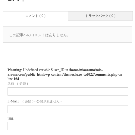
コメント ( 0 )
トラックバック ( 0 )
この記事へのコメントはありません。
Warning
: Undefined variable $user_ID in
/home/mioaroma/mio-
aroma.com/public_html/wp-content/themes/luxe_tcd022/comments.php
on
line
164
名前
( 必須 )
E-MAIL
( 必須 ) - 公開されません -
URL