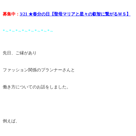
募集中：
3/21 ★春分の日【聖母マリアと星々の叡智に繋がるＷＳ】
*～*～*～*～*～*～*～*～
先日、ご縁があり
ファッション関係のプランナーさんと
働き方についてのお話をしました。
例えば、