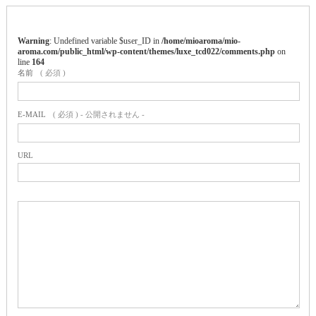
Warning
: Undefined variable $user_ID in
/home/mioaroma/mio-
aroma.com/public_html/wp-content/themes/luxe_tcd022/comments.php
on
line
164
名前
( 必須 )
E-MAIL
( 必須 ) - 公開されません -
URL