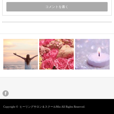
あなたは今日をどうすごしてい
新しいアチューメントプ
取っていい
チャンスは一瞬
きたいですか…
ム
Copyright ©
ヒーリングサロン＆スクールMio
All Rights Reserved.