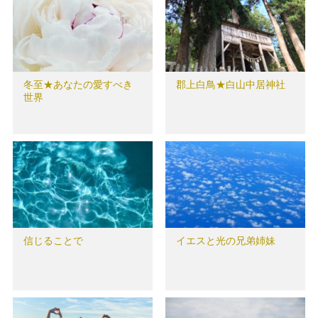
冬至★あなたの愛すべき
郡上白鳥★白山中居神社
世界
信じることで
イエスと光の兄弟姉妹