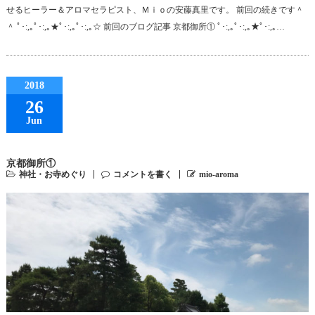
せるヒーラー＆アロマセラピスト、Ｍｉｏの安藤真里です。 前回の続きです＾
＾ ﾟ･:,｡ﾟ･:,｡★ﾟ･:,｡ﾟ･:,｡☆ 前回のブログ記事 京都御所① ﾟ･:,｡ﾟ･:,｡★ﾟ･:,｡…
2018
26
Jun
京都御所①
神社・お寺めぐり
コメントを書く
mio-aroma