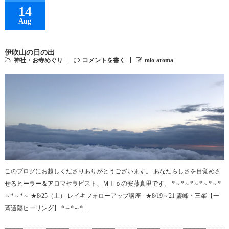
14
Aug
伊吹山の日の出
神社・お寺めぐり
コメントを書く
mio-aroma
このブログにお越しくださりありがとうございます。 あなたらしさを目覚めさ
せるヒーラー＆アロマセラピスト、Ｍｉｏの安藤真里です。 *～*～*～*～*～*
～*～*～ ★8/25（土） レイキフォローアップ講座 ★8/19～21 霊峰・三峯【一
斉遠隔ヒーリング】 *～*～*…