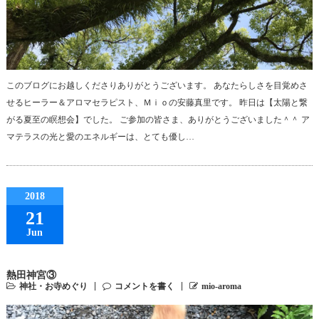
このブログにお越しくださりありがとうございます。 あなたらしさを目覚めさ
せるヒーラー＆アロマセラピスト、Ｍｉｏの安藤真里です。 昨日は【太陽と繋
がる夏至の瞑想会】でした。 ご参加の皆さま、ありがとうございました＾＾ ア
マテラスの光と愛のエネルギーは、とても優し…
2018
21
Jun
熱田神宮③
神社・お寺めぐり
コメントを書く
mio-aroma