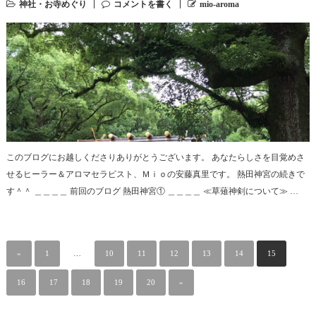
神社・お寺めぐり
コメントを書く
mio-aroma
このブログにお越しくださりありがとうございます。 あなたらしさを目覚めさ
せるヒーラー＆アロマセラピスト、Ｍｉｏの安藤真里です。 熱田神宮の続きで
す＾＾ ＿＿＿＿ 前回のブログ 熱田神宮① ＿＿＿＿ ≪草薙神剣について≫ …
«
1
…
10
11
12
13
14
15
16
17
18
19
20
»