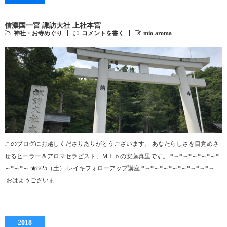
信濃国一宮 諏訪大社 上社本宮
神社・お寺めぐり
コメントを書く
mio-aroma
このブログにお越しくださりありがとうございます。 あなたらしさを目覚めさ
せるヒーラー＆アロマセラピスト、Ｍｉｏの安藤真里です。 *～*～*～*～*～*
～*～*～ ★8/25（土） レイキフォローアップ講座 *～*～*～*～*～*～*～*～
おはようございま…
2018