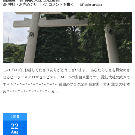
神社・お寺めぐり
コメントを書く
mio-aroma
このブログにお越しくださりありがとうございます。 あなたらしさを目覚めさ
せるヒーラー＆アロマセラピスト、Ｍｉｏの安藤真里です。 諏訪大社の続きで
す＾＾ *～*～*～*～*～*～*～*～ 前回のブログ記事 信濃国一宮★ 諏訪大社 本
宮 *～*～*～*～*～*～*～*～ &…
2018
22
Aug