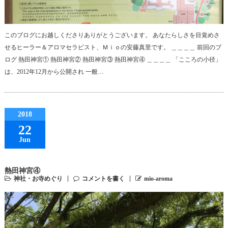
このブログにお越しくださりありがとうございます。 あなたらしさを目覚めさ
せるヒーラー＆アロマセラピスト、Ｍｉｏの安藤真里です。 ＿＿＿＿ 前回のブ
ログ 熱田神宮① 熱田神宮② 熱田神宮③ 熱田神宮④ ＿＿＿＿ 「こころの小径」
は、2012年12月から公開され 一般…
2018
22
Jun
熱田神宮④
神社・お寺めぐり
コメントを書く
mio-aroma