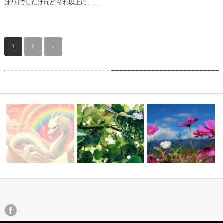
は2回でしたけれど それ以上に、…
1
2
»
平日追加開催【秋分WS★シャ
逃げずに向き合っていこうと思
10/21（日）★【レイキ練
いるだけ
ーマニック・…
います
＆交流会…