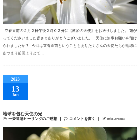
立春直前の２月２日午後２時０２分に【救済の天使】をお送りしました。 繋が
ってくださいました皆さまありがとうございました。 天使に無事お願いを預け
られましたか？ 今回は立春直前ということもありたくさんの天使たちが地球に
あつまり前回よりとて…
2023
13
Jan
地球を包む天使の光
一斉遠隔ヒーリングのご感想
コメントを書く
mio-aroma