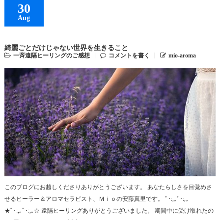
30
Aug
綺麗ごとだけじゃない世界を生きること
一斉遠隔ヒーリングのご感想
コメントを書く
mio-aroma
このブログにお越しくださりありがとうございます。 あなたらしさを目覚めさ
せるヒーラー＆アロマセラピスト、Ｍｉｏの安藤真里です。 ﾟ･:,｡ﾟ･:,｡
★ﾟ･:,｡ﾟ･:,｡☆ 遠隔ヒーリングありがとうございました。 期間中に受け取れたの