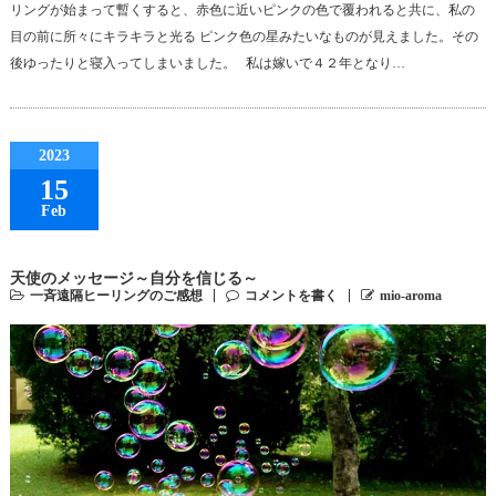
リングが始まって暫くすると、赤色に近いピンクの色で覆われると共に、私の
目の前に所々にキラキラと光る ピンク色の星みたいなものが見えました。その
後ゆったりと寝入ってしまいました。 私は嫁いで４２年となり…
2023
15
Feb
天使のメッセージ～自分を信じる～
一斉遠隔ヒーリングのご感想
コメントを書く
mio-aroma