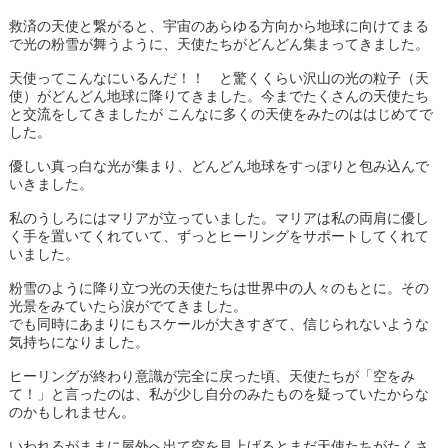
救済の天使と繋がると、宇宙のあらゆる方向から地球に向けてまる
で光の粉雪が舞うように、天使たちがどんどん集まってきました。
天使ってこんなにいるんだ！！ と驚くくらい沢山の光の粒子（天
使）がどんどん地球に降りてきました。今までたくさんの天使たち
と交流をしてきましたが こんなに多くの天使をみたのははじめてで
した。
優しい真っ白な光が集まり、どんどん地球をすっぽりと包み込んで
いきました。
私のうしろにはマリアが立っていました。マリアは私の両肩に優し
く手を置いてくれていて、ずっとヒーリングをサポートしてくれて
いました。
粉雪のように降り立つ光の天使たちは世界中の人々のもとに。その
光景をみていたら涙がでてきました。
でも同時にあまりにもスケールが大きすぎて、信じられないような
気持ちになりました。
ヒーリングが終わり意識が完全に戻った頃、天使たちが「空をみ
て！」と言ったのは、私が少し自分のみたものを疑っていたからな
のかもしれません。
いわれるがままに屋外へ出て空を見上げるとまだ天使たちがたくさ