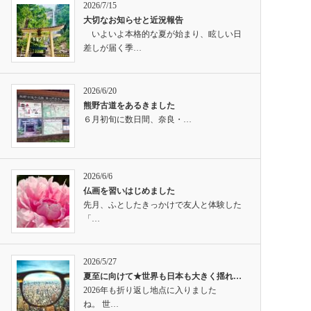
2026/7/15
大切なお知らせと近況報告
いよいよ本格的な夏が始まり、眩しい日
差しが届く季…
2026/6/20
熊野古道をあるきました
６月初旬に数日間、奈良・…
2026/6/6
仏画を習いはじめました
先月、ふとしたきっかけで友人と体験した
「…
2026/5/27
夏至に向けて★世界も日本も大きく揺れ…
2026年も折り返し地点に入りました
ね。 世…