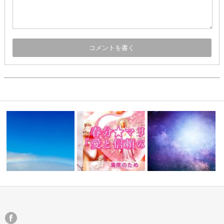
春分WS★追加募集スタートし
秋分ワークショップ【愛
湧水）
年内の講座セッションについて
ました
への旅】のお…