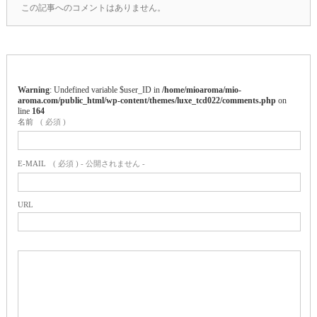
この記事へのコメントはありません。
Warning
: Undefined variable $user_ID in
/home/mioaroma/mio-
aroma.com/public_html/wp-content/themes/luxe_tcd022/comments.php
on
line
164
名前
( 必須 )
E-MAIL
( 必須 ) - 公開されません -
URL