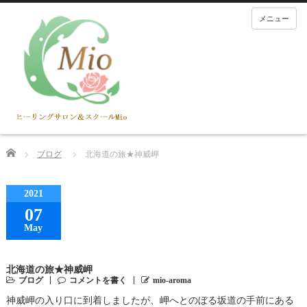
メニュー
Home
ブログ
北海道の旅★神威岬
2021
07
May
北海道の旅★神威岬
ブログ
コメントを書く
mio-aroma
神威岬の入り口に到着しましたが、岬へとのぼる坂道の手前にある