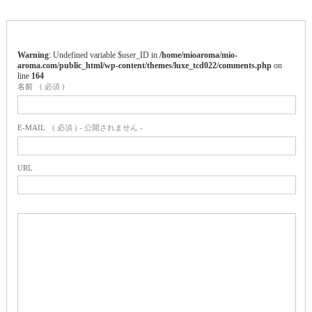
Warning
: Undefined variable $user_ID in
/home/mioaroma/mio-
aroma.com/public_html/wp-content/themes/luxe_tcd022/comments.php
on
line
164
名前
( 必須 )
E-MAIL
( 必須 ) - 公開されません -
URL