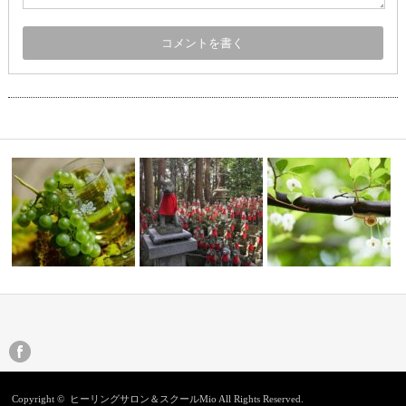
の繋がりを
【豊川稲荷・妙厳寺】おじさん
まさに今求めていました
がくれたもの…
サインを受け取る
Copyright ©
ヒーリングサロン＆スクールMio
All Rights Reserved.