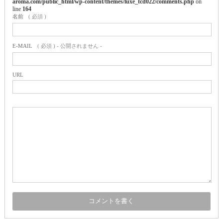
aroma.com/public_html/wp-content/themes/luxe_tcd022/comments.php
on
line
164
名前
( 必須 )
E-MAIL
( 必須 ) - 公開されません -
URL