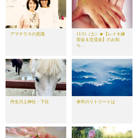
アマテラスの意識
11/11（土）★【レイキ練
習会＆交流会】のお知
ら…
丹生川上神社・下社
来年のリトリートは