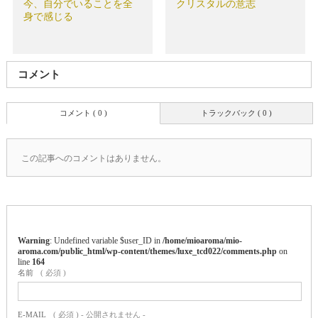
今、自分でいることを全
クリスタルの意志
身で感じる
コメント
コメント ( 0 )
トラックバック ( 0 )
この記事へのコメントはありません。
Warning
: Undefined variable $user_ID in
/home/mioaroma/mio-
aroma.com/public_html/wp-content/themes/luxe_tcd022/comments.php
on
line
164
名前
( 必須 )
E-MAIL
( 必須 ) - 公開されません -