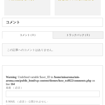
コメント
コメント ( 0 )
トラックバック ( 0 )
この記事へのコメントはありません。
Warning
: Undefined variable $user_ID in
/home/mioaroma/mio-
aroma.com/public_html/wp-content/themes/luxe_tcd022/comments.php
on
line
164
名前
( 必須 )
E-MAIL
( 必須 ) - 公開されません -