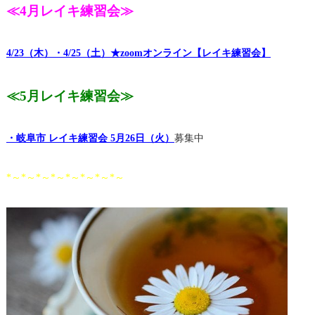
≪4月レイキ練習会≫
4/23（木）・4/25（土）★zoomオンライン【レイキ練習会】
≪5月レイキ練習会≫
・岐阜市 レイキ練習会 5月26日（火）
募集中
*～*～*～*～*～*～*～*～