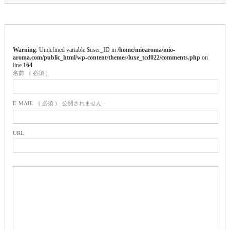
Warning
: Undefined variable $user_ID in
/home/mioaroma/mio-
aroma.com/public_html/wp-content/themes/luxe_tcd022/comments.php
on
line
164
名前
( 必須 )
E-MAIL
( 必須 ) - 公開されません -
URL