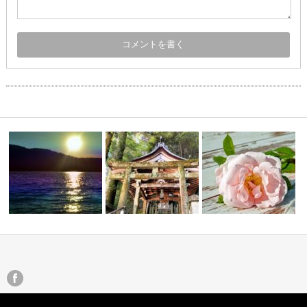
フィケーシ
龍とのコミュニケーション方法
制限のない自分の世界
霊的成長をねがう自由な