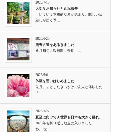
2026/7/15
大切なお知らせと近況報告
いよいよ本格的な夏が始まり、眩しい日
差しが届く季…
2026/6/20
熊野古道をあるきました
６月初旬に数日間、奈良・…
2026/6/6
仏画を習いはじめました
先月、ふとしたきっかけで友人と体験した
「…
2026/5/27
夏至に向けて★世界も日本も大きく揺れ…
2026年も折り返し地点に入りました
ね。 世…