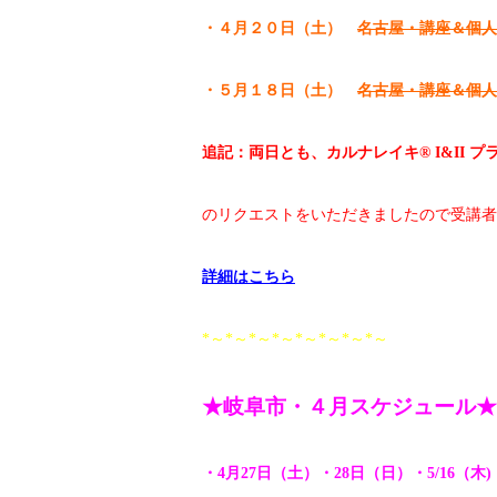
・４月２０日（土）
名古屋・講座＆個人
・５月１８日（土）
名古屋・講座＆個
追記：両日とも、カルナレイキ® I&II 
のリクエストをいただきましたので受講者
詳細はこちら
*～*～*～*～*～*～*～*～
★岐阜市・４月スケジュール★
・4月27日（土）・28日（日）・5/16（木