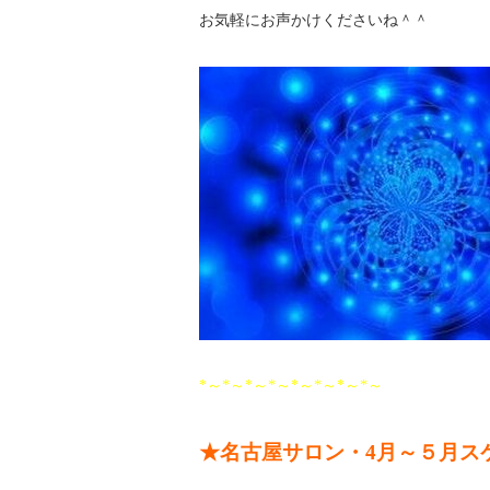
お気軽にお声かけくださいね＾＾
*～*～*～*～*～*～*～*～
★名古屋サロン・4月～５月ス