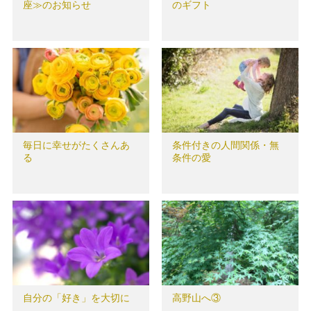
座≫のお知らせ
のギフト
毎日に幸せがたくさんあ
条件付きの人間関係・無
る
条件の愛
自分の「好き」を大切に
高野山へ③