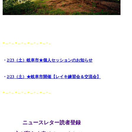
*～*～*～*～*～*～*～*～
・
2/23（土）岐阜市★個人セッションのお知らせ
・
2/23（土）★岐阜市開催【レイキ練習会＆交流会】
*～*～*～*～*～*～*～*～
ニュースレター読者登録