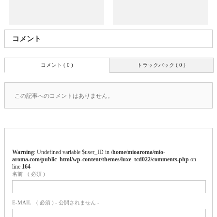
コメント
コメント ( 0 )
トラックバック ( 0 )
この記事へのコメントはありません。
Warning
: Undefined variable $user_ID in
/home/mioaroma/mio-
aroma.com/public_html/wp-content/themes/luxe_tcd022/comments.php
on
line
164
名前
( 必須 )
E-MAIL
( 必須 ) - 公開されません -