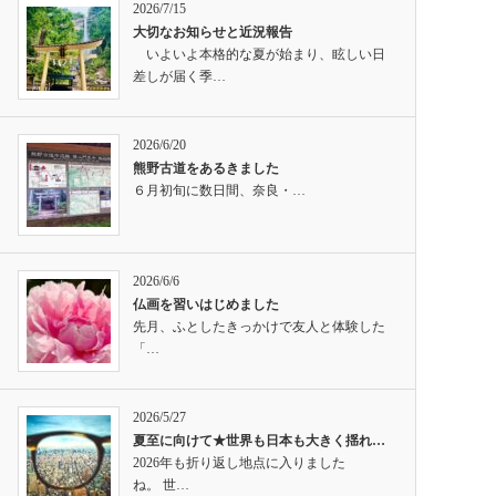
2026/7/15
大切なお知らせと近況報告
いよいよ本格的な夏が始まり、眩しい日
差しが届く季…
2026/6/20
熊野古道をあるきました
６月初旬に数日間、奈良・…
2026/6/6
仏画を習いはじめました
先月、ふとしたきっかけで友人と体験した
「…
2026/5/27
夏至に向けて★世界も日本も大きく揺れ…
2026年も折り返し地点に入りました
ね。 世…