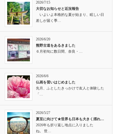
2026/7/15
大切なお知らせと近況報告
いよいよ本格的な夏が始まり、眩しい日
差しが届く季…
2026/6/20
熊野古道をあるきました
６月初旬に数日間、奈良・…
2026/6/6
仏画を習いはじめました
先月、ふとしたきっかけで友人と体験した
「…
2026/5/27
夏至に向けて★世界も日本も大きく揺れ…
2026年も折り返し地点に入りました
ね。 世…