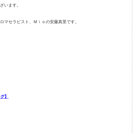
ざいます。
ロマセラピスト、Ｍｉｏの安藤真里です。
ング】