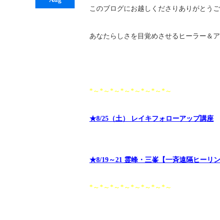
このブログにお越しくださりありがとうご
あなたらしさを目覚めさせるヒーラー＆ア
*～*～*～*～*～*～*～*～
★8/25（土） レイキフォローアップ講座
★8/19～21 霊峰・三峯【一斉遠隔ヒーリ
*～*～*～*～*～*～*～*～