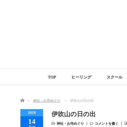
TOP
ヒーリング
スクール
Home
神社・お寺めぐり
伊吹山の日の出
2018
伊吹山の日の出
14
神社・お寺めぐり
コメントを書く
Aug