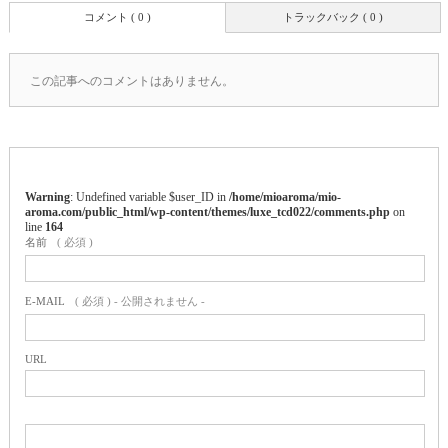
コメント ( 0 )
トラックバック ( 0 )
この記事へのコメントはありません。
Warning
: Undefined variable $user_ID in
/home/mioaroma/mio-
aroma.com/public_html/wp-content/themes/luxe_tcd022/comments.php
on
line
164
名前
( 必須 )
E-MAIL
( 必須 ) - 公開されません -
URL