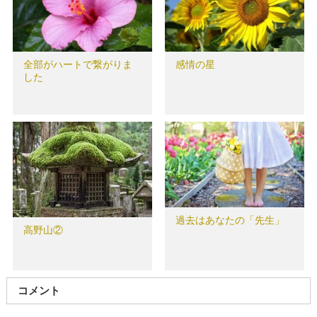
全部がハートで繋がりま
感情の星
した
過去はあなたの「先生」
高野山②
コメント