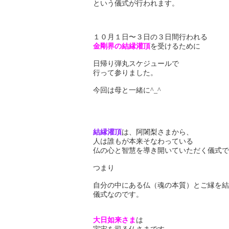
という儀式が行われます。
１０月１日〜３日の３日間行われる
金剛界の結縁灌頂
を受けるために
日帰り弾丸スケジュールで
行って参りました。
今回は母と一緒に^_^
結縁灌頂
は、阿闍梨さまから、
人は誰もが本来そなわっている
仏の心と智慧を導き開いていただく儀式で
つまり
自分の中にある仏（魂の本質）とご縁を結
儀式なのです。
大日如来さま
は