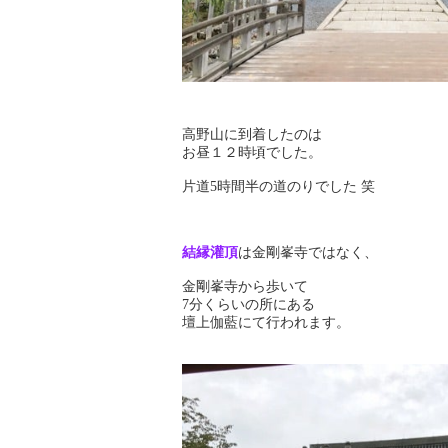
高野山に到着したのは
お昼１２時頃でした。
片道5時間半の道のりでした 笑
結縁灌頂
は金剛峯寺ではなく、
金剛峯寺から歩いて
7分くらいの所にある
壇上伽藍にて行われます。