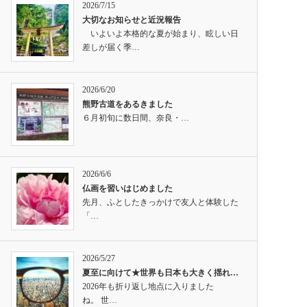
2026/7/15
大切なお知らせと近況報告
いよいよ本格的な夏が始まり、眩しい日
差しが届く季…
2026/6/20
熊野古道をあるきました
６月初旬に数日間、奈良・…
2026/6/6
仏画を習いはじめました
先月、ふとしたきっかけで友人と体験した
「…
2026/5/27
夏至に向けて★世界も日本も大きく揺れ…
2026年も折り返し地点に入りました
ね。 世…