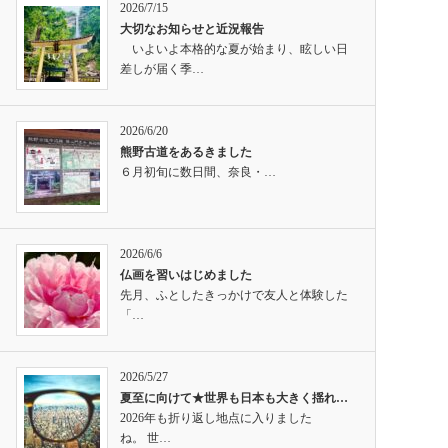
2026/7/15
大切なお知らせと近況報告
いよいよ本格的な夏が始まり、眩しい日
差しが届く季…
2026/6/20
熊野古道をあるきました
６月初旬に数日間、奈良・…
2026/6/6
仏画を習いはじめました
先月、ふとしたきっかけで友人と体験した
「…
2026/5/27
夏至に向けて★世界も日本も大きく揺れ…
2026年も折り返し地点に入りました
ね。 世…