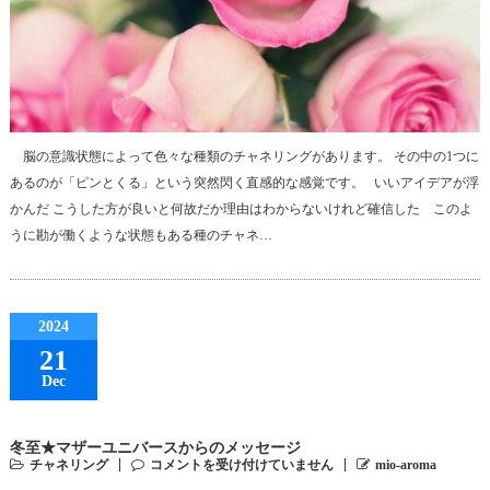
脳の意識状態によって色々な種類のチャネリングがあります。 その中の1つに
あるのが「ピンとくる」という突然閃く直感的な感覚です。 いいアイデアが浮
かんだ こうした方が良いと何故だか理由はわからないけれど確信した このよ
うに勘が働くような状態もある種のチャネ…
2024
21
Dec
冬至★マザーユニバースからのメッセージ
チャネリング
コメントを受け付けていません
mio-aroma