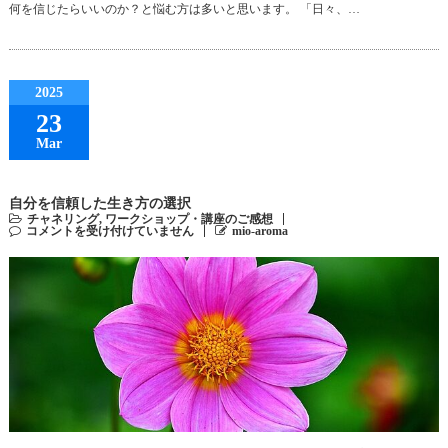
何を信じたらいいのか？と悩む方は多いと思います。 「日々、…
2025
23
Mar
自分を信頼した生き方の選択
チャネリング
,
ワークショップ・講座のご感想
コメントを受け付けていません
mio-aroma