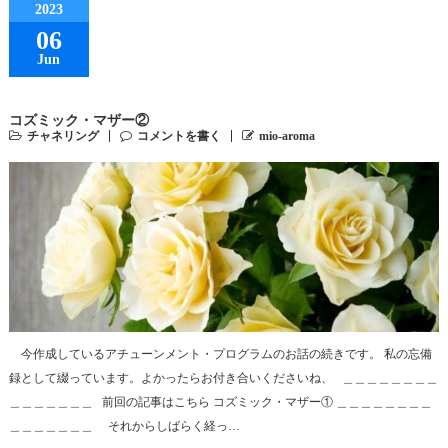
2023
06
Jun
コズミック・マザー②
チャネリング
コメントを書く
mio-aroma
今作成しているアチューンメント・プログラムのお話の続きです。 私の忘備
録として綴っています。よかったらお付き合いくださいね、 ＿＿＿＿＿＿＿＿
＿＿＿＿＿＿＿ 前回の記事はこちら コズミック・マザー① ＿＿＿＿＿＿＿＿
＿＿＿＿＿＿＿ それからしばらく経っ…