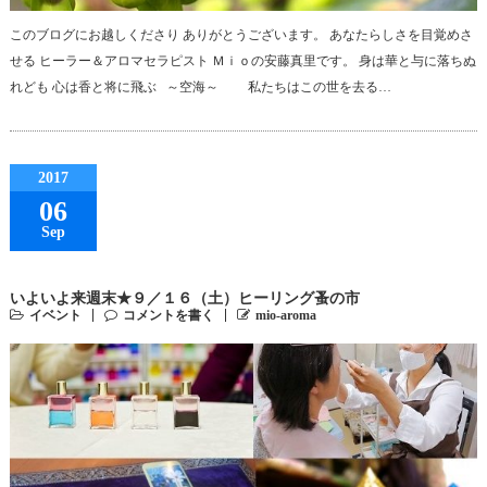
このブログにお越しくださり ありがとうございます。 あなたらしさを目覚めさ
せる ヒーラー＆アロマセラピスト Ｍｉｏの安藤真里です。 身は華と与に落ちぬ
れども 心は香と将に飛ぶ ～空海～ 私たちはこの世を去る…
2017
06
Sep
いよいよ来週末★９／１６（土）ヒーリング蚤の市
イベント
コメントを書く
mio-aroma