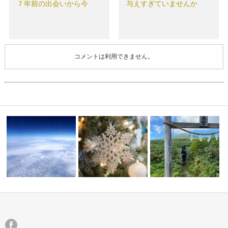
７年前の出会いから今
与えすぎていませんか
コメントは利用できません。
新メニュー【ユニバース・ブレ
ッシング】の…
あなたは開拓者
出羽三山★月山神社①