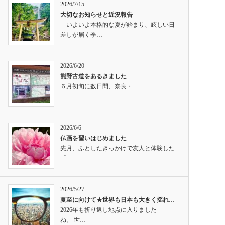
2026/7/15
大切なお知らせと近況報告
いよいよ本格的な夏が始まり、眩しい日
差しが届く季…
2026/6/20
熊野古道をあるきました
６月初旬に数日間、奈良・…
2026/6/6
仏画を習いはじめました
先月、ふとしたきっかけで友人と体験した
「…
2026/5/27
夏至に向けて★世界も日本も大きく揺れ…
2026年も折り返し地点に入りました
ね。 世…