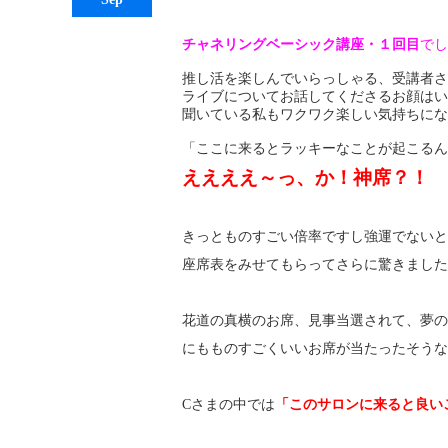
チャネリングベーシック講座・１回目
でし
推し活を楽しんでいらっしゃる、受講者さ
ライブについてお話してくださるお顔はい
聞いている私もワクワク楽しい気持ちにな
「ここに来るとラッキーなことが起こるん
ええええ～っ、か！神席？！
きっとものすごい倍率ですし強運でないと
座席表をみせてもらってさらに驚きました
花道の真横のお席、見事当選されて、夢の
にもものすごくいいお席が当たったそうな
Cさまの中では
「このサロンに来ると良い