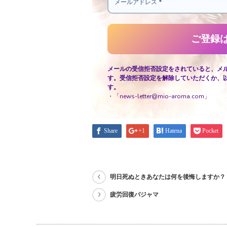
メールの受信拒否設定をされていると、メ
す。受信拒否設定を解除していただくか、
す。
・「news-letter@mio-aroma.com」
Share
+1
Hatena
Pocket
明日死ぬときあなたは何を後悔しますか？
疲労回復パジャマ