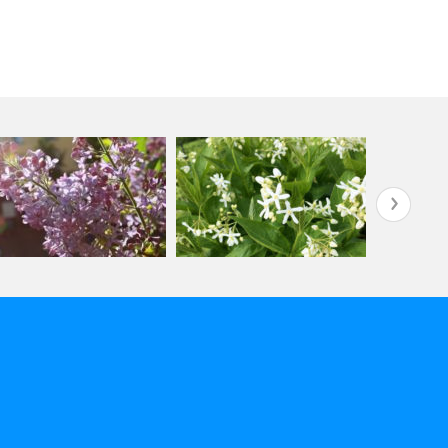
分を信頼するレッスン
本当は皆誰もが持っている
年末年始の