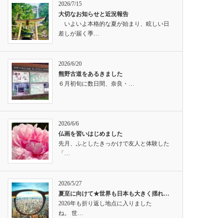
2026/7/15
大切なお知らせと近況報告
いよいよ本格的な夏が始まり、眩しい日
差しが届く季…
2026/6/20
熊野古道をあるきました
６月初旬に数日間、奈良・…
2026/6/6
仏画を習いはじめました
先月、ふとしたきっかけで友人と体験した
「…
2026/5/27
夏至に向けて★世界も日本も大きく揺れ…
2026年も折り返し地点に入りました
ね。 世…