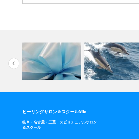
ぱりスゴ
来年にむけて
シリウスのワーク
ヒーリングサロン＆スクールMio
岐阜・名古屋・三重 スピリチュアルサロン
＆スクール