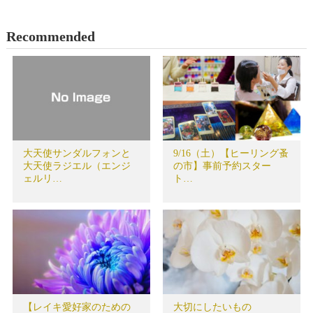
Recommended
大天使サンダルフォンと
9/16（土）【ヒーリング蚤
大天使ラジエル（エンジ
の市】事前予約スター
ェルリ…
ト…
【レイキ愛好家のための
大切にしたいもの