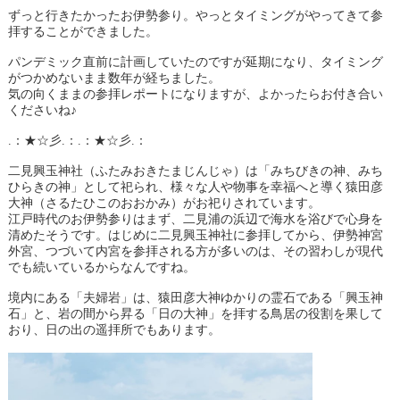
ずっと行きたかったお伊勢参り。やっとタイミングがやってきて参
拝することができました。
パンデミック直前に計画していたのですが延期になり、タイミング
がつかめないまま数年が経ちました。
気の向くままの参拝レポートになりますが、よかったらお付き合い
くださいね♪
.：★☆彡.：.：★☆彡.：
二見興玉神社（ふたみおきたまじんじゃ）は「みちびきの神、みち
ひらきの神」として祀られ、様々な人や物事を幸福へと導く猿田彦
大神（さるたひこのおおかみ）がお祀りされています。
江戸時代のお伊勢参りはまず、二見浦の浜辺で海水を浴びで心身を
清めたそうです。はじめに二見興玉神社に参拝してから、伊勢神宮
外宮、つづいて内宮を参拝される方が多いのは、その習わしが現代
でも続いているからなんですね。
境内にある「夫婦岩」は、猿田彦大神ゆかりの霊石である「興玉神
石」と、岩の間から昇る「日の大神」を拝する鳥居の役割を果して
おり、日の出の遥拝所でもあります。