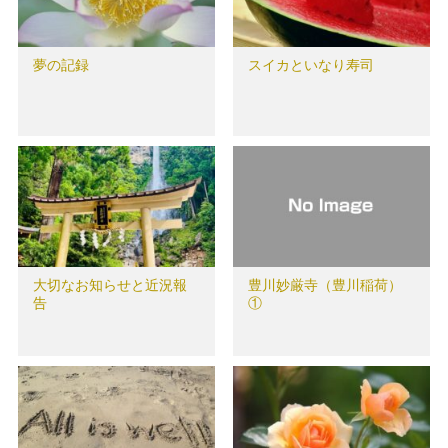
夢の記録
スイカといなり寿司
大切なお知らせと近況報
豊川妙厳寺（豊川稲荷）
告
①