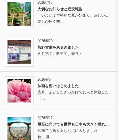
2026/7/15
大切なお知らせと近況報告
いよいよ本格的な夏が始まり、眩しい日
差しが届く季…
2026/6/20
熊野古道をあるきました
６月初旬に数日間、奈良・…
2026/6/6
仏画を習いはじめました
先月、ふとしたきっかけで友人と体験した
「…
2026/5/27
夏至に向けて★世界も日本も大きく揺れ…
2026年も折り返し地点に入りました
ね。 世…