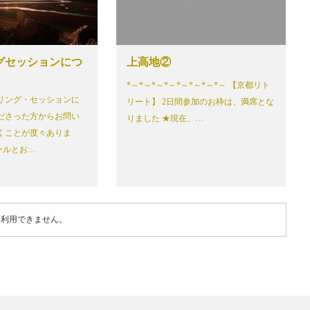
グセッションにつ
上高地②
*～*～*～*～*～*～*～*～ 【京都リト
リング・セッションに
リート】 2日間参加のお枠は、満席とな
ださった方からお問い
りました ★現在、…
くことが度々ありま
ールとお…
は利用できません。