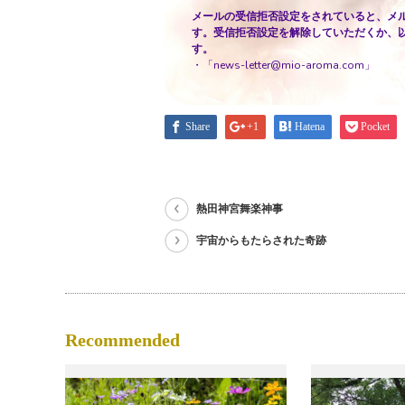
メールの受信拒否設定をされていると、メ
す。受信拒否設定を解除していただくか、
す。
・「news-letter@mio-aroma.com」
Share
+1
Hatena
Pocket
熱田神宮舞楽神事
宇宙からもたらされた奇跡
Recommended