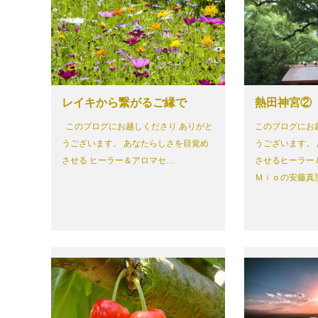
レイキから繋がるご縁で
熱田神宮②
このブログにお越しくださり ありがと
このブログにお
うございます。 あなたらしさを目覚め
うございます。
させる ヒーラー＆アロマセ…
させるヒーラー
Ｍｉｏの安藤真