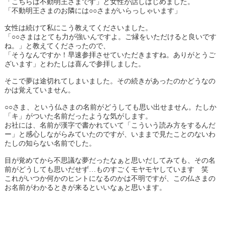
「こちらは不動明王さまです」と女性が話しはじめました。
「不動明王さまのお隣には○○さまがいらっしゃいます」
女性は続けて私にこう教えてくださいました。
「○○さまはとても力が強いんですよ。ご縁をいただけると良いです
ね。」と教えてくださったので、
「そうなんですか！早速参拝させていただきますね。ありがとうご
ざいます」とわたしは喜んで参拝しました。
そこで夢は途切れてしまいました。その続きがあったのかどうなの
かは覚えていません。
○○さま、という仏さまの名前がどうしても思い出せません。たしか
「キ」がついた名前だったような気がします。
お社には、名前が漢字で書かれていて「こういう読み方をするんだ
ー」と感心しながらみていたのですが、いままで見たことのないわ
たしの知らない名前でした。
目が覚めてから不思議な夢だったなぁと思いだしてみても、その名
前がどうしても思いだせず…ものすごくモヤモヤしています 笑
これがいつか何かのヒントになるのかは不明ですが、この仏さまの
お名前がわかるときが来るといいなぁと思います。