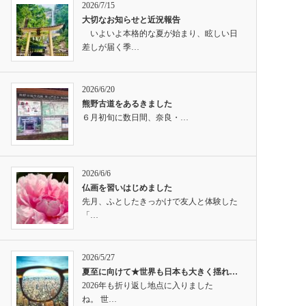
2026/7/15
大切なお知らせと近況報告
いよいよ本格的な夏が始まり、眩しい日
差しが届く季…
2026/6/20
熊野古道をあるきました
６月初旬に数日間、奈良・…
2026/6/6
仏画を習いはじめました
先月、ふとしたきっかけで友人と体験した
「…
2026/5/27
夏至に向けて★世界も日本も大きく揺れ…
2026年も折り返し地点に入りました
ね。 世…