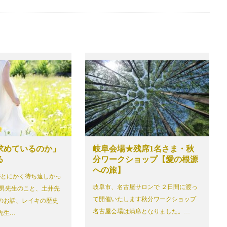
求めているのか」
岐阜会場★残席1名さま・秋
る
分ワークショップ【愛の根源
への旅】
とにかく待ち遠しかっ
岐阜市、名古屋サロンで ２日間に渡っ
甕男先生のこと、土井先
て開催いたします秋分ワークショップ
のお話、レイキの歴史
名古屋会場は満席となりました。…
先生…