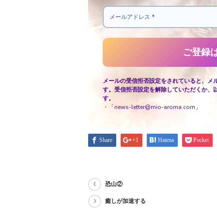
メールの受信拒否設定をされていると、メ
す。受信拒否設定を解除していただくか、
す。
・「news-letter@mio-aroma.com」
Share
+1
Hatena
Pocket
恐山②
癒しが加速する