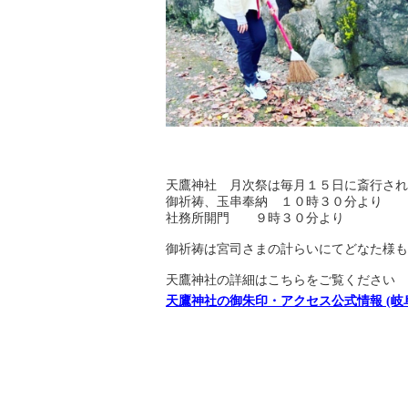
天鷹神社 月次祭は毎月１５日に斎行され
御祈祷、玉串奉納 １０時３０分より
社務所開門 ９時３０分より
御祈祷は宮司さまの計らいにてどなた様も
天鷹神社の詳細はこちらをご覧ください
天鷹神社の御朱印・アクセス公式情報 (岐阜県鍋原駅