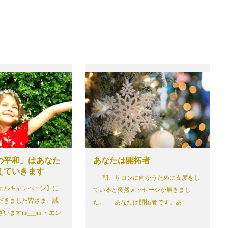
の平和」はあなた
あなたは開拓者
えていきます
朝、サロンに向かうために支度をし
ェルキャンペーン】に
ていると突然メッセージが届きまし
だきました皆さま、誠
た。 あなたは開拓者です。あ…
いますm(__)m ・エン