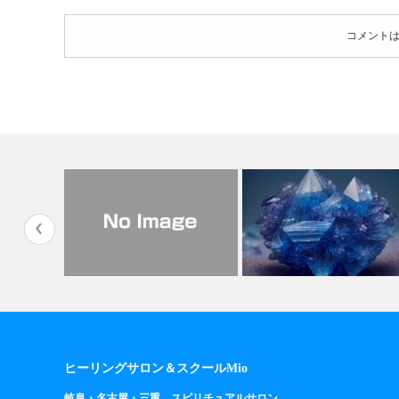
コメント
みてみたい
立春をむかえて
あなたが今、始めたいこと
ヒーリングサロン＆スクールMio
岐阜・名古屋・三重 スピリチュアルサロン