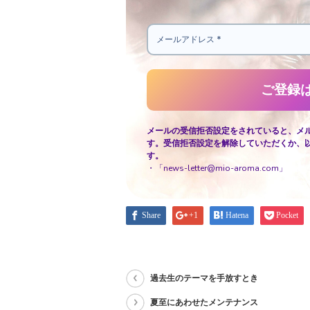
メールの受信拒否設定をされていると、メ
す。受信拒否設定を解除していただくか、
す。
・「news-letter@mio-aroma.com」
Share
+1
Hatena
Pocket
過去生のテーマを手放すとき
夏至にあわせたメンテナンス