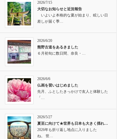
2026/7/15
大切なお知らせと近況報告
いよいよ本格的な夏が始まり、眩しい日
差しが届く季…
2026/6/20
熊野古道をあるきました
６月初旬に数日間、奈良・…
2026/6/6
仏画を習いはじめました
先月、ふとしたきっかけで友人と体験した
「…
2026/5/27
夏至に向けて★世界も日本も大きく揺れ…
2026年も折り返し地点に入りました
ね。 世…