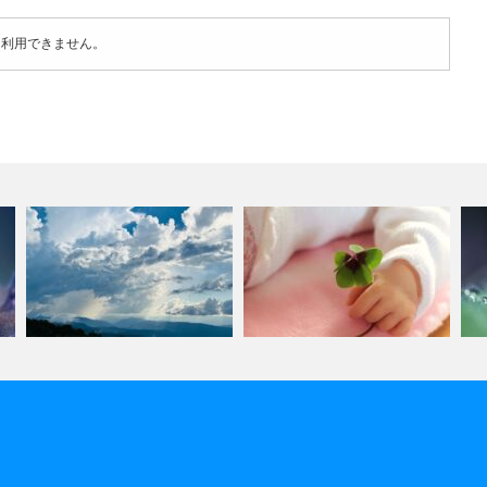
は利用できません。
レイキの再受講講座を開催しま
出羽三山★月山神社②
す
導