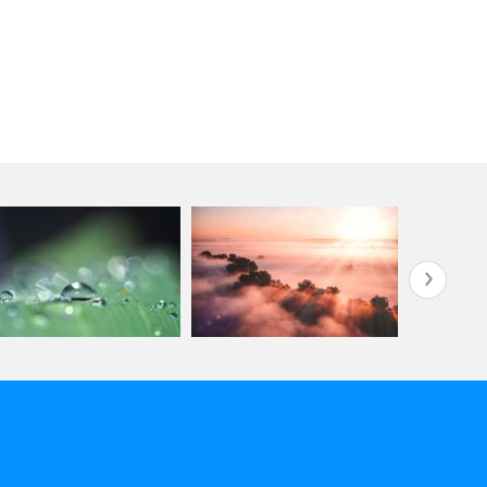
つねに最善
きによってたどりついたもの
わたしが太陽になる
ます