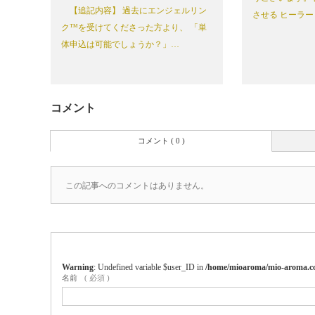
【追記内容】 過去にエンジェルリン
させる ヒーラー
ク™を受けてくださった方より、 「単
体申込は可能でしょうか？」…
コメント
コメント ( 0 )
この記事へのコメントはありません。
Warning
: Undefined variable $user_ID in
/home/mioaroma/mio-aroma.co
名前
( 必須 )