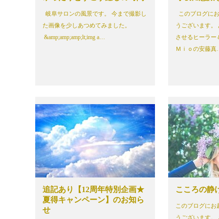
岐阜サロンの風景です。 今まで撮影し
このブログにお
た画像を少しあつめてみました。
うございます。
&amp;amp;amp;lt;img a…
させるヒーラー
Ｍｉｏの安藤真
追記あり【12周年特別企画★
こころの静
夏得キャンペーン】のお知ら
このブログにお
せ
うございます。