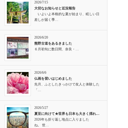
2026/7/15
大切なお知らせと近況報告
いよいよ本格的な夏が始まり、眩しい日
差しが届く季…
2026/6/20
熊野古道をあるきました
６月初旬に数日間、奈良・…
2026/6/6
仏画を習いはじめました
先月、ふとしたきっかけで友人と体験した
「…
2026/5/27
夏至に向けて★世界も日本も大きく揺れ…
2026年も折り返し地点に入りました
ね。 世…