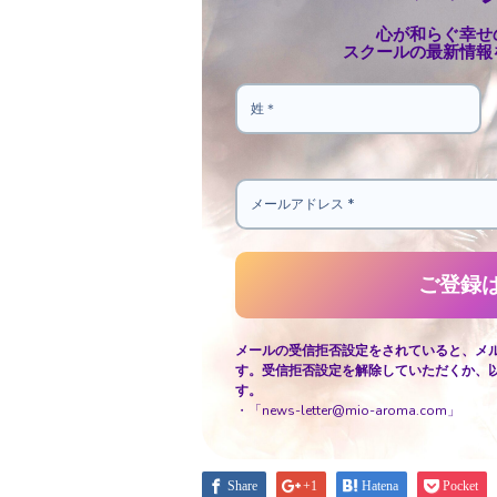
心が和らぐ幸せ
スクールの最新情報
メールの受信拒否設定をされていると、メ
す。受信拒否設定を解除していただくか、
す。
・「news-letter@mio-aroma.com」
Share
+1
Hatena
Pocket