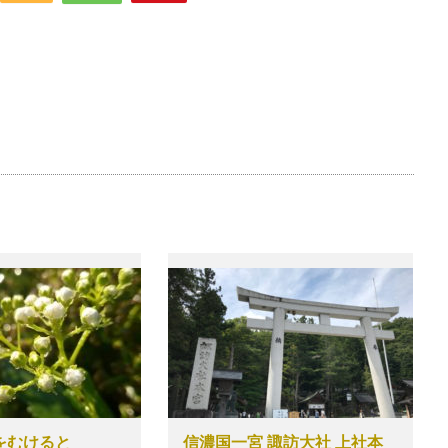
をむけると
信濃国一宮 諏訪大社 上社本