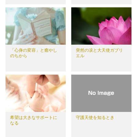
「心身の変容」と癒やし
突然の涙と大天使ガブリ
のちから
エル
希望は大きなサポートに
守護天使を知るとき
なる