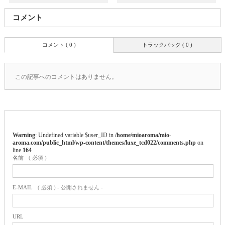
コメント
コメント ( 0 )
トラックバック ( 0 )
この記事へのコメントはありません。
Warning
: Undefined variable $user_ID in
/home/mioaroma/mio-
aroma.com/public_html/wp-content/themes/luxe_tcd022/comments.php
on
line
164
名前
( 必須 )
E-MAIL
( 必須 ) - 公開されません -
URL