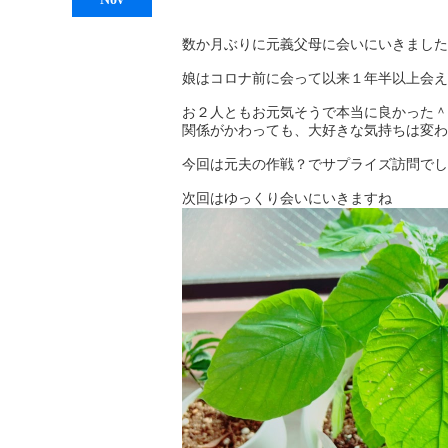
数か月ぶりに元義父母に会いにいきました
娘はコロナ前に会って以来１年半以上会え
お２人ともお元気そうで本当に良かった＾
関係がかわっても、大好きな気持ちは変わ
今回は元夫の作戦？でサプライズ訪問でし
次回はゆっくり会いにいきますね