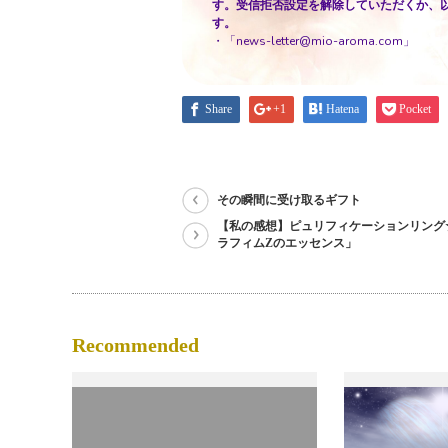
す。受信拒否設定を解除していただくか、
す。
・「news-letter@mio-aroma.com」
Share
+1
Hatena
Pocket
その瞬間に受け取るギフト
【私の感想】ピュリフィケーションリング
ラフィムZのエッセンス」
Recommended