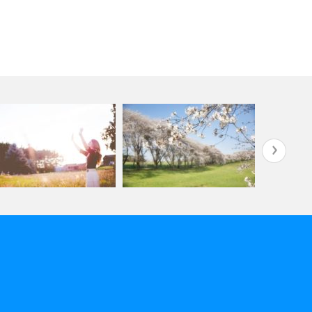
イキを学びたい
桜をみるたびに顧みる
大きなブレ