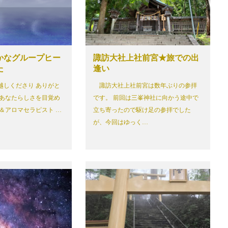
かなグループヒー
諏訪大社上社前宮★旅での出
た
逢い
越しくださり ありがと
諏訪大社上社前宮は数年ぶりの参拝
 あなたらしさを目覚め
です。 前回は三峯神社に向かう途中で
＆アロマセラピスト …
立ち寄ったので駆け足の参拝でした
が、今回はゆっく…