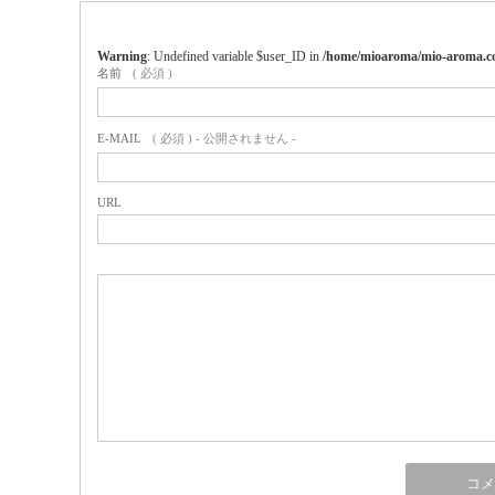
Warning
: Undefined variable $user_ID in
/home/mioaroma/mio-aroma.co
名前
( 必須 )
E-MAIL
( 必須 ) - 公開されません -
URL