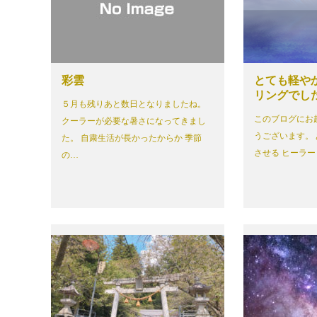
彩雲
とても軽や
リングでし
５月も残りあと数日となりましたね。
このブログにお
クーラーが必要な暑さになってきまし
うございます。
た。 自粛生活が長かったからか 季節
させる ヒーラー
の…