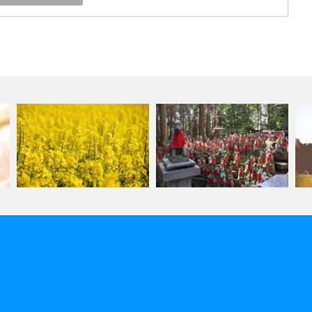
【豊川稲荷・妙厳寺】おじさん
レイキに出逢う前のわたし
がくれたもの…
レ