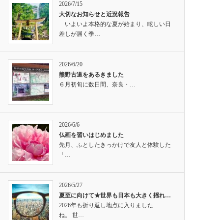
2026/7/15
大切なお知らせと近況報告
いよいよ本格的な夏が始まり、眩しい日
差しが届く季…
2026/6/20
熊野古道をあるきました
６月初旬に数日間、奈良・…
2026/6/6
仏画を習いはじめました
先月、ふとしたきっかけで友人と体験した
「…
2026/5/27
夏至に向けて★世界も日本も大きく揺れ…
2026年も折り返し地点に入りました
ね。 世…