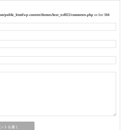
m/public_html/wp-content/themes/luxe_tcd022/comments.php
on line
164