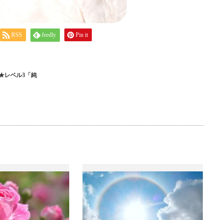
RSS
feedly
Pin it
★レベル3「純