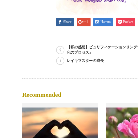
・「news-letter@mio-aroma.com」
Share
+1
Hatena
Pocket
【私の感想】ピュリフィケーションリング
化のプロセス」
レイキマスターの成長
Recommended