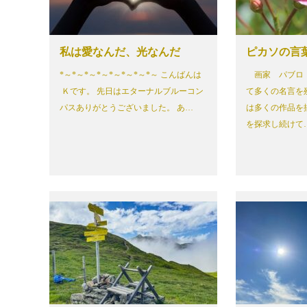
私は愛なんだ、光なんだ
ピカソの言
*～*～*～*～*～*～*～*～ こんばんは
画家 パブロ
Ｋです。 先日はエターナルブルーコン
て多くの名言を
パスありがとうございました。 あ…
は多くの作品を
を探求し続けて