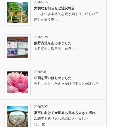
2026/7/15
大切なお知らせと近況報告
いよいよ本格的な夏が始まり、眩しい日
差しが届く季…
2026/6/20
熊野古道をあるきました
６月初旬に数日間、奈良・…
2026/6/6
仏画を習いはじめました
先月、ふとしたきっかけで友人と体験した
「…
2026/5/27
夏至に向けて★世界も日本も大きく揺れ…
2026年も折り返し地点に入りました
ね。 世…