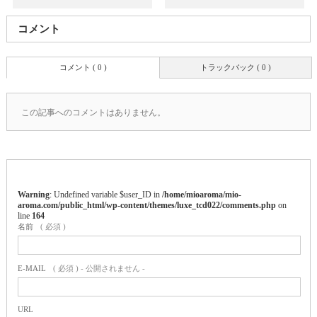
コメント
コメント ( 0 )
トラックバック ( 0 )
この記事へのコメントはありません。
Warning
: Undefined variable $user_ID in
/home/mioaroma/mio-
aroma.com/public_html/wp-content/themes/luxe_tcd022/comments.php
on
line
164
名前
( 必須 )
E-MAIL
( 必須 ) - 公開されません -
URL