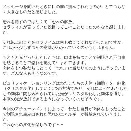
メッセージを聞いたときに目の前に提示されたものが、とてつもな
く大きなものだと感じました。
恐れを癒すのではなくて「恐れの解放」
セラフィムが言っていた役目ってこのことだったのかなと感じまし
た。
それ以上のことをセラフィムは何も教えてくれなかったのですが、
これから少しずつその意味がわかっていくのかもしれません。
もともと光だったわたしたちは、肉体を持つことで制限され不自由
を感じることで恐れを抱えて生まれてきます。
肉体をもつ私たちにとって「恐れ」は当たり前のように持っていま
す。どんな人もそうなのです。
ピュリフィケーションリングはわたしたちの肉体（細胞）を、純化
（クリスタル化）していく1つの方法であり、それによってわたした
ちの肉体に閉じ込められていた光がクリスタル化した肉体を通り、
本来の光が放射できるようになっていくのだそうです。
今回のアチューンメントによって、わたし自身が肉体をもったこと
で制限され生み出された恐れのエネルギーが解放されていきまし
た。
これからの変化が楽しみです＾＾