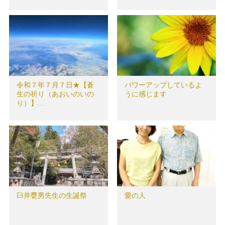
令和７年７月７日★【蒼
パワーアップしているよ
生の祈り（あおいのいの
うに感じます
り）】…
臼井甕男先生の生誕祭
愛の人