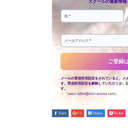
スクールの最新情報
メールの受信拒否設定をされていると、メ
す。受信拒否設定を解除していただくか、
す。
・「news-letter@mio-aroma.com」
Share
+1
Hatena
Pocket