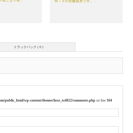
Ｍｉｏの安藤真里です。 …
トラックバック ( 0 )
m/public_html/wp-content/themes/luxe_tcd022/comments.php
on line
164