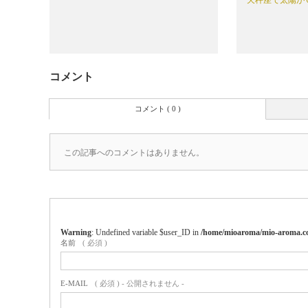
コメント
コメント ( 0 )
この記事へのコメントはありません。
Warning
: Undefined variable $user_ID in
/home/mioaroma/mio-aroma.co
名前
( 必須 )
E-MAIL
( 必須 ) - 公開されません -