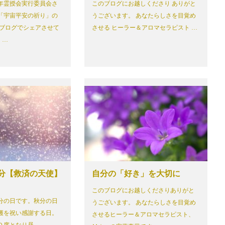
年霊授会実行委員会さ
このブログにお越しくださり ありがと
月「宇宙平安の祈り」の
うございます。 あなたらしさを目覚め
 ブログでシェアさせて
させる ヒーラー＆アロマセラピスト …
 …
秋分【救済の天使】
自分の「好き」を大切に
このブログにお越しくださりありがと
分の日です。秋分の日
うございます。 あなたらしさを目覚め
穫を祝い感謝する日。
させるヒーラー＆アロマセラピスト、
０度となり昼…