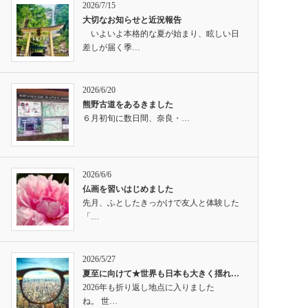
2026/7/15
大切なお知らせと近況報告
いよいよ本格的な夏が始まり、眩しい日
差しが届く季…
2026/6/20
熊野古道をあるきました
６月初旬に数日間、奈良・…
2026/6/6
仏画を習いはじめました
先月、ふとしたきっかけで友人と体験した
「…
2026/5/27
夏至に向けて★世界も日本も大きく揺れ…
2026年も折り返し地点に入りました
ね。 世…