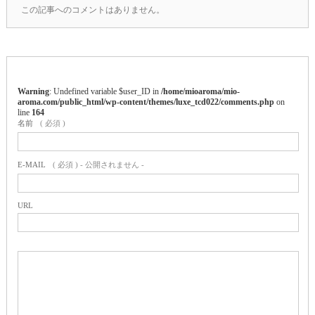
この記事へのコメントはありません。
Warning
: Undefined variable $user_ID in
/home/mioaroma/mio-
aroma.com/public_html/wp-content/themes/luxe_tcd022/comments.php
on
line
164
名前
( 必須 )
E-MAIL
( 必須 ) - 公開されません -
URL