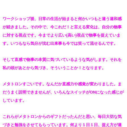
ワークショップ後、日常の生活が始まると何かいつもと違う違和感
が続きました。その中で、今これだ！と言える変化は、自分の物事
に対する視点です。今までより広い(高い)
視点で物事を捉えていま
す。
いつもなら気分が沈む出来事も
今では笑って流せるんです。
そして直感で物事の本質に気づいているような気がします。
それを
私の頭があとから気づき、そういうことか！となります。
メタトロンすごいです。なんだか直感力や感覚が変わりました。ま
だうまく説明できませんが、
いろんなスイッチがONになった感じが
しています。
これらがメタトロンからのギフトだったんだと思い、
毎日大切な気
づきと勉強をさせてもらっています。
何より１日１日、
捉え方が違