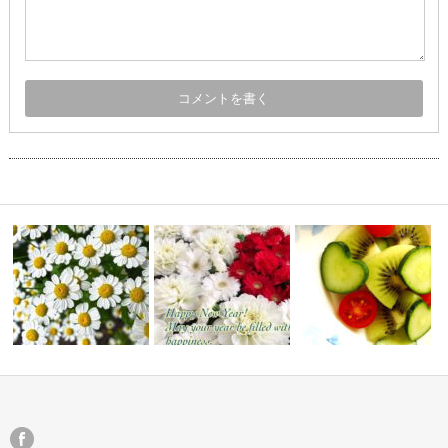
習会＆交流
とにかくやってみよう、楽しも
あけましておめでとうございま
う！
す
幸せのカタチ