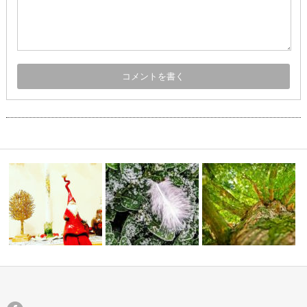
しがおこり
今年最後の新月＆金星が一番輝
大天使サンダルフォンと