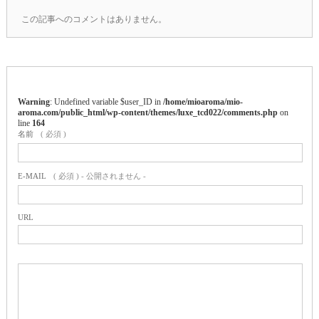
この記事へのコメントはありません。
Warning
: Undefined variable $user_ID in
/home/mioaroma/mio-
aroma.com/public_html/wp-content/themes/luxe_tcd022/comments.php
on
line
164
名前
( 必須 )
E-MAIL
( 必須 ) - 公開されません -
URL