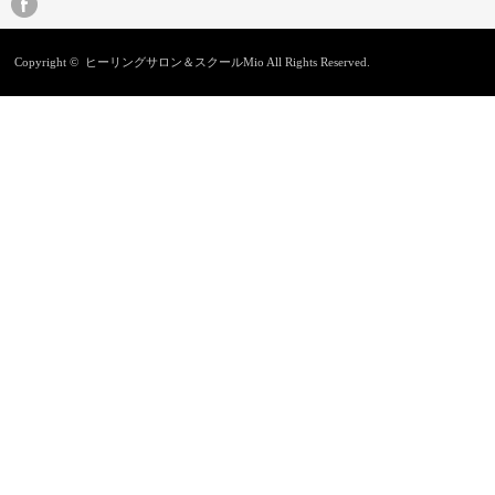
く日に
旅立ち
ラジエル（エ…
Copyright ©
ヒーリングサロン＆スクールMio
All Rights Reserved.