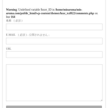
Warning
: Undefined variable $user_ID in
/home/mioaroma/mio-
aroma.com/public_html/wp-content/themes/luxe_tcd022/comments.php
on
line
164
名前
( 必須 )
E-MAIL
( 必須 ) - 公開されません -
URL