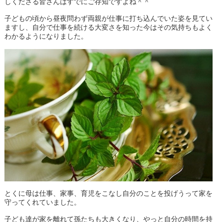
しくださる皆さんはすでにご存知ですよね＾＾
子どもの頃から昼夜問わず両親が仕事に打ち込んでいた姿を見てい
ますし、自分で仕事を続ける大変さを知った今はその気持ちもよく
わかるようになりました。
とくに母は仕事、家事、育児をこなし自分のことを投げうって家を
守ってくれていました。
子ども達が家を離れて孫たちも大きくなり、やっと自分の時間を持