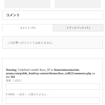
コメント
コメント ( 0 )
トラックバック ( 0 )
この記事へのコメントはありません。
Warning
: Undefined variable $user_ID in
/home/mioaroma/mio-
aroma.com/public_html/wp-content/themes/luxe_tcd022/comments.php
on
line
164
名前
( 必須 )
E-MAIL
( 必須 ) - 公開されません -