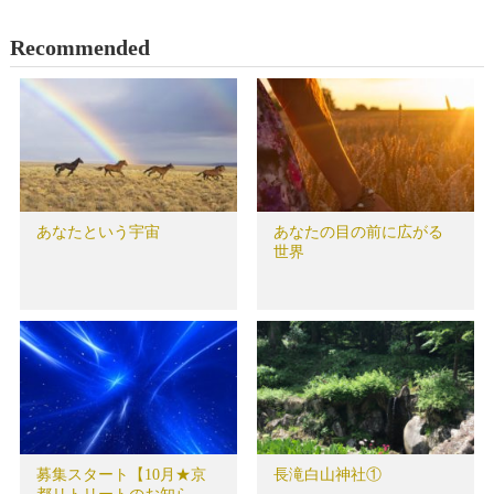
Recommended
あなたという宇宙
あなたの目の前に広がる
世界
募集スタート【10月★京
長滝白山神社①