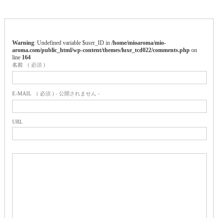
Warning
: Undefined variable $user_ID in
/home/mioaroma/mio-
aroma.com/public_html/wp-content/themes/luxe_tcd022/comments.php
on
line
164
名前
( 必須 )
E-MAIL
( 必須 ) - 公開されません -
URL