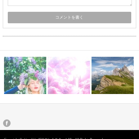
に関わるお
本日スタート！【チャネリン
こころの静けさへ
グ・ベーシック…
変容のサポートとは