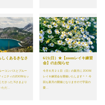
らしくあるきなさ
6/21(日）★【zoomレイキ練習
会】のお知らせ
ルーコンパスとブルー
今月６月２１日（日）の新月に ZOOM
フィニティのZOOMセッ
レイキ練習会を開催いたします＾＾ 今
くださった Nさまより
回も新月の開催になりますので宇宙の
いただ…
愛…