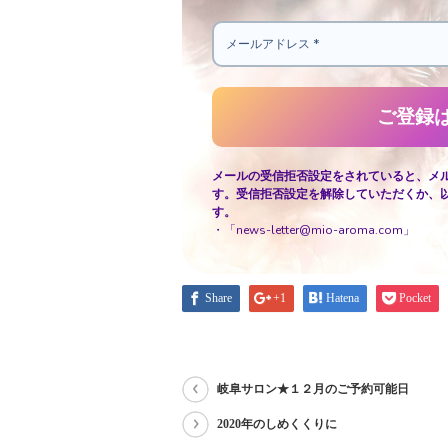
メールの受信拒否設定をされていると、メ
す。受信拒否設定を解除していただくか、
す。
・「news-letter@mio-aroma.com」
Share
+1
Hatena
Pocket
岐阜サロン★１２月のご予約可能日
2020年のしめくくりに