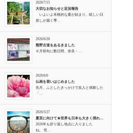
2026/7/15
大切なお知らせと近況報告
いよいよ本格的な夏が始まり、眩しい日
差しが届く季…
2026/6/20
熊野古道をあるきました
６月初旬に数日間、奈良・…
2026/6/6
仏画を習いはじめました
先月、ふとしたきっかけで友人と体験した
「…
2026/5/27
夏至に向けて★世界も日本も大きく揺れ…
2026年も折り返し地点に入りました
ね。 世…