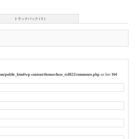
トラックバック ( 0 )
m/public_html/wp-content/themes/luxe_tcd022/comments.php
on line
164