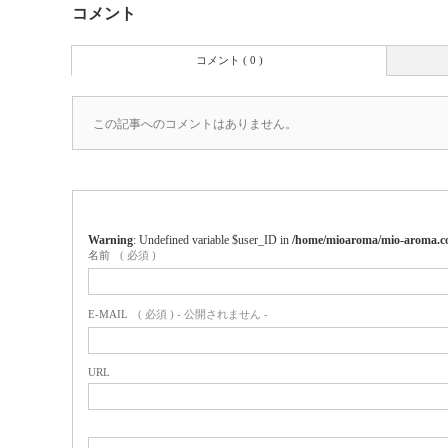
コメント
コメント ( 0 )
この記事へのコメントはありません。
Warning
: Undefined variable $user_ID in
/home/mioaroma/mio-aroma.co
名前
( 必須 )
E-MAIL
( 必須 ) - 公開されません -
URL