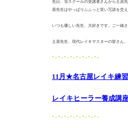
先日、当スクールの受講者さんから土居先
居先生はやっぱりふふっと笑い冗談を交え
いつも優しい先生、大好きです。
ご一緒さ
土居先生、現代レイキマスターの皆さん、
*～*～*～*～*～*～*～*～
11月★名古屋レイキ練
レイキヒーラー養成講
*～*～*～*～*～*～*～*～