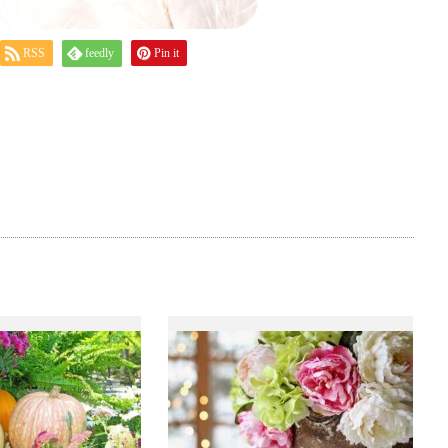
RSS
feedly
Pin it