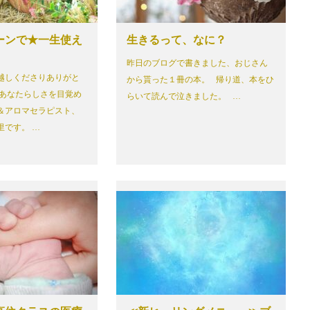
ーンで★一生使え
生きるって、なに？
昨日のブログで書きました、おじさん
越しくださりありがと
から貰った１冊の本。 帰り道、本をひ
 あなたらしさを目覚め
らいて読んで泣きました。 …
＆アロマセラピスト、
里です。 …