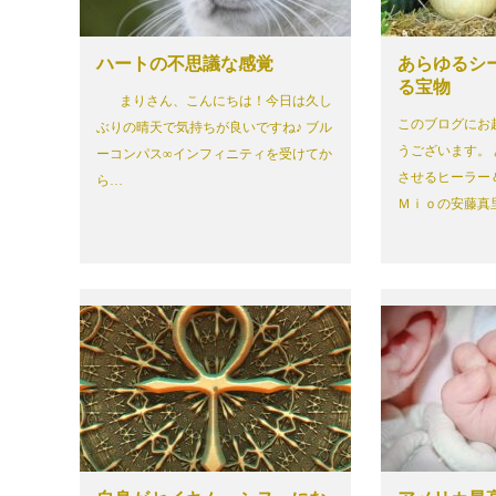
ハートの不思議な感覚
あらゆるシ
る宝物
まりさん、こんにちは！今日は久し
このブログにお
ぶりの晴天で気持ちが良いですね♪ ブル
うございます。
ーコンパス∞インフィニティを受けてか
させるヒーラー
ら…
Ｍｉｏの安藤真