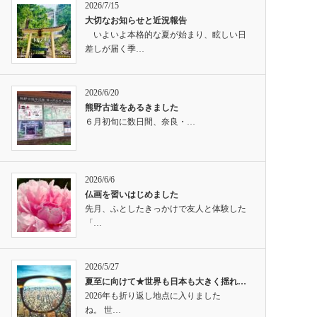
2026/7/15
大切なお知らせと近況報告
いよいよ本格的な夏が始まり、眩しい日
差しが届く季…
2026/6/20
熊野古道をあるきました
６月初旬に数日間、奈良・…
2026/6/6
仏画を習いはじめました
先月、ふとしたきっかけで友人と体験した
「…
2026/5/27
夏至に向けて★世界も日本も大きく揺れ…
2026年も折り返し地点に入りました
ね。 世…